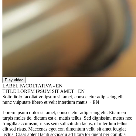
Play video
LABEL FACOLTATIVA - EN
TITLE LOREM IPSUM SIT AMET - EN
Sottotitolo facoltativo ipsum sit amet, consectetur adipiscing elit
nunc vulputate libero et velit interdum mattis. - EN
Lorem ipsum dolor sit amet, consectetur adipiscing elit. Etiam eu
turpis moles tie, dictum est a, mattis tellus. Sed dignissim, metus nec
fringilla accumsan, ri sus sem sollicitudin lacus, ut interdum tellus
elit sed risus. Maecenas eget con dimentum velit, sit amet feugiat
lectus. Class aptent taciti sociosqu ad litora tor quent per conubia