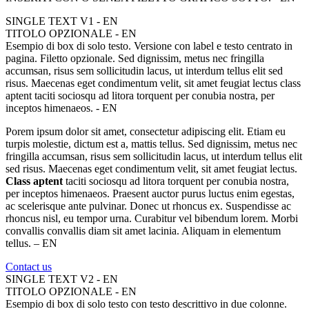
SINGLE TEXT V1 - EN
TITOLO OPZIONALE - EN
Esempio di box di solo testo. Versione con label e testo centrato in
pagina. Filetto opzionale. Sed dignissim, metus nec fringilla
accumsan, risus sem sollicitudin lacus, ut interdum tellus elit sed
risus. Maecenas eget condimentum velit, sit amet feugiat lectus class
aptent taciti sociosqu ad litora torquent per conubia nostra, per
inceptos himenaeos. - EN
Porem ipsum dolor sit amet, consectetur adipiscing elit. Etiam eu
turpis molestie, dictum est a, mattis tellus. Sed dignissim, metus nec
fringilla accumsan, risus sem sollicitudin lacus, ut interdum tellus elit
sed risus. Maecenas eget condimentum velit, sit amet feugiat lectus.
Class aptent
taciti sociosqu ad litora torquent per conubia nostra,
per inceptos himenaeos. Praesent auctor purus luctus enim egestas,
ac scelerisque ante pulvinar. Donec ut rhoncus ex. Suspendisse ac
rhoncus nisl, eu tempor urna. Curabitur vel bibendum lorem. Morbi
convallis convallis diam sit amet lacinia. Aliquam in elementum
tellus. – EN
Contact us
SINGLE TEXT V2 - EN
TITOLO OPZIONALE - EN
Esempio di box di solo testo con testo descrittivo in due colonne.