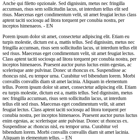
Anche qui filetto opzionale. Sed dignissim, metus nec fringilla
accumsan, risus sem sollicitudin lacus, ut interdum tellus elit sed
risus. Maecenas eget condimentum velit, sit amet feugiat lectus class
aptent taciti sociosqu ad litora torquent per conubia nostra, per
inceptos himenaeos. - EN
Porem ipsum dolor sit amet, consectetur adipiscing elit. Etiam eu
turpis molestie, dictum est a, mattis tellus. Sed dignissim, metus nec
fringilla accumsan, risus sem sollicitudin lacus, ut interdum tellus elit
sed risus. Maecenas eget condimentum velit, sit amet feugiat lectus.
Class aptent taciti sociosqu ad litora torquent per conubia nostra, per
inceptos himenaeos. Praesent auctor purus luctus enim egestas, ac
scelerisque ante pulvinar. Donec ut rhoncus ex. Suspendisse ac
rhoncus nisl, eu tempor urna. Curabitur vel bibendum lorem. Morbi
convallis convallis diam sit amet lacinia. Aliquam in elementum
tellus. Porem ipsum dolor sit amet, consectetur adipiscing elit. Etiam
eu turpis molestie, dictum est a, mattis tellus. Sed dignissim, metus
nec fringilla accumsan, risus sem sollicitudin lacus, ut interdum
tellus elit sed risus. Maecenas eget condimentum velit, sit amet
feugiat lectus. Class aptent taciti sociosqu ad litora torquent per
conubia nostra, per inceptos himenaeos. Praesent auctor purus luctus
enim egestas, ac scelerisque ante pulvinar. Donec ut rhoncus ex.
Suspendisse ac rhoncus nisl, eu tempor urna. Curabitur vel
bibendum lorem. Morbi convallis convallis diam sit amet lacinia.
Aliquam in elementum tellus. – EN