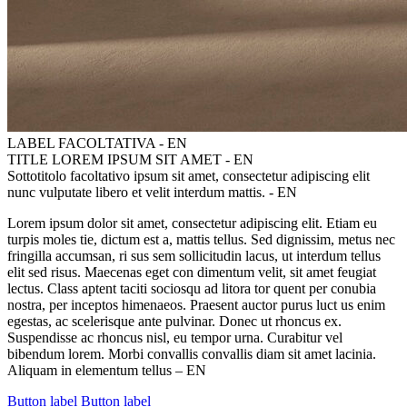
LABEL FACOLTATIVA - EN
TITLE LOREM IPSUM SIT AMET - EN
Sottotitolo facoltativo ipsum sit amet, consectetur adipiscing elit
nunc vulputate libero et velit interdum mattis. - EN
Lorem ipsum dolor sit amet, consectetur adipiscing elit. Etiam eu
turpis moles tie, dictum est a, mattis tellus. Sed dignissim, metus nec
fringilla accumsan, ri sus sem sollicitudin lacus, ut interdum tellus
elit sed risus. Maecenas eget con dimentum velit, sit amet feugiat
lectus. Class aptent taciti sociosqu ad litora tor quent per conubia
nostra, per inceptos himenaeos. Praesent auctor purus luct us enim
egestas, ac scelerisque ante pulvinar. Donec ut rhoncus ex.
Suspendisse ac rhoncus nisl, eu tempor urna. Curabitur vel
bibendum lorem. Morbi convallis convallis diam sit amet lacinia.
Aliquam in elementum tellus – EN
Button label
Button label