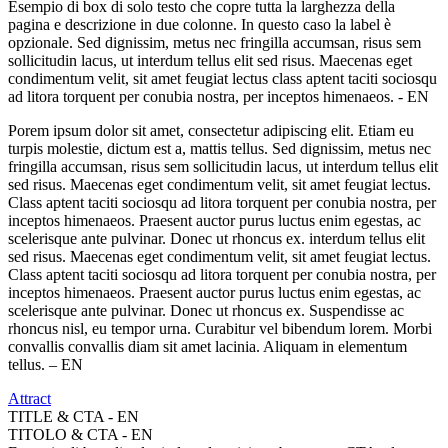
Esempio di box di solo testo che copre tutta la larghezza della
pagina e descrizione in due colonne. In questo caso la label è
opzionale. Sed dignissim, metus nec fringilla accumsan, risus sem
sollicitudin lacus, ut interdum tellus elit sed risus. Maecenas eget
condimentum velit, sit amet feugiat lectus class aptent taciti sociosqu
ad litora torquent per conubia nostra, per inceptos himenaeos. - EN
Porem ipsum dolor sit amet, consectetur adipiscing elit. Etiam eu
turpis molestie, dictum est a, mattis tellus. Sed dignissim, metus nec
fringilla accumsan, risus sem sollicitudin lacus, ut interdum tellus elit
sed risus. Maecenas eget condimentum velit, sit amet feugiat lectus.
Class aptent taciti sociosqu ad litora torquent per conubia nostra, per
inceptos himenaeos. Praesent auctor purus luctus enim egestas, ac
scelerisque ante pulvinar. Donec ut rhoncus ex. interdum tellus elit
sed risus. Maecenas eget condimentum velit, sit amet feugiat lectus.
Class aptent taciti sociosqu ad litora torquent per conubia nostra, per
inceptos himenaeos. Praesent auctor purus luctus enim egestas, ac
scelerisque ante pulvinar. Donec ut rhoncus ex. Suspendisse ac
rhoncus nisl, eu tempor urna. Curabitur vel bibendum lorem. Morbi
convallis convallis diam sit amet lacinia. Aliquam in elementum
tellus. – EN
Attract
TITLE & CTA - EN
TITOLO & CTA - EN